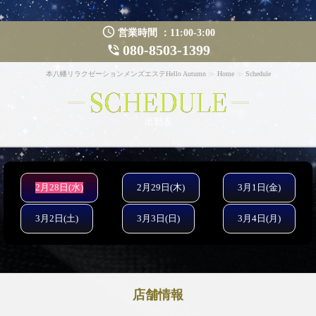
query_builder
営業時間 ：11:00-3:00
080-8503-1399
phone_in_talk
本八幡リラクゼーションメンズエステHello Autumn
≫
Home
≫
Schedule
SCHEDULE
出勤表
2月28日(水)
2月29日(木)
3月1日(金)
3月2日(土)
3月3日(日)
3月4日(月)
店舗情報